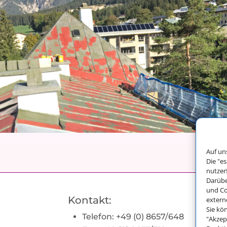
Auf un
Die "e
nutzer
Darübe
und Co
Kontakt:
extern
Sie kö
Telefon: +49 (0) 8657/648
"Akzep