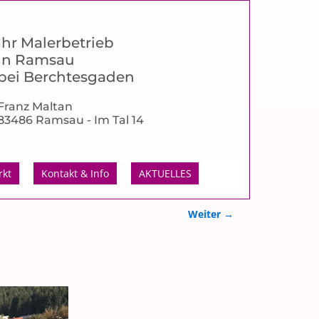
Ihr Malerbetrieb
in Ramsau
bei Berchtesgaden
Franz Maltan
83486 Ramsau - Im Tal 14
rkt
Kontakt & Info
AKTUELLES
Weiter →