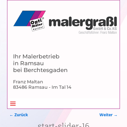
Ihr Malerbetrieb
in Ramsau
bei Berchtesgaden
Franz Maltan
83486 Ramsau - Im Tal 14
← Zurück
Weiter →
Bilder-Navigation
start-slider-16