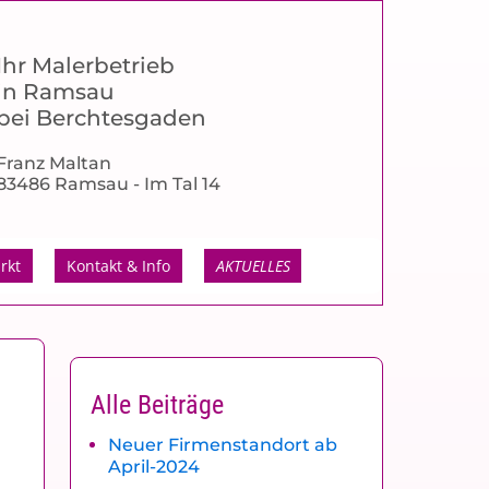
Ihr Malerbetrieb
in Ramsau
bei Berchtesgaden
Franz Maltan
83486 Ramsau - Im Tal 14
rkt
Kontakt & Info
AKTUELLES
Alle Beiträge
Neuer Firmenstandort ab
April-2024