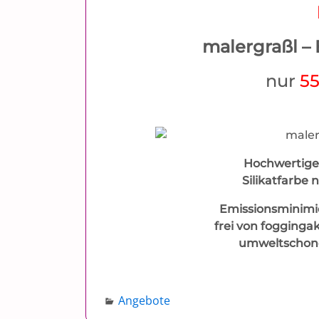
malergraßl –
nur
55
Hochwertige,
Silikatfarbe n
Emissionsminimie
frei von foggingak
umweltschone
Angebote