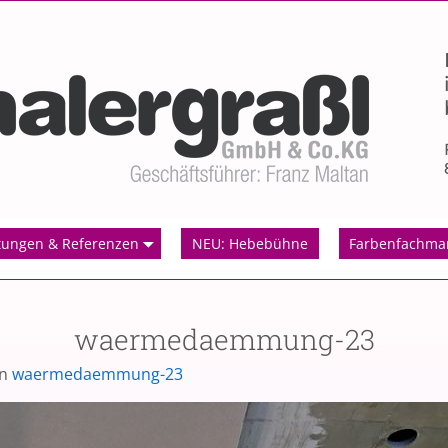
tungen & Referenzen
NEU: Hebebühne
Farbenfachma
waermedaemmung-23
in
waermedaemmung-23