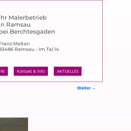
Ihr Malerbetrieb
in Ramsau
bei Berchtesgaden
Franz Maltan
83486 Ramsau - Im Tal 14
rkt
Kontakt & Info
AKTUELLES
Weiter →