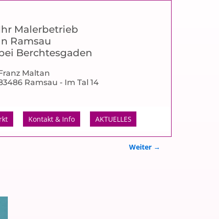
Ihr Malerbetrieb
in Ramsau
bei Berchtesgaden
Franz Maltan
83486 Ramsau - Im Tal 14
rkt
Kontakt & Info
AKTUELLES
Weiter →