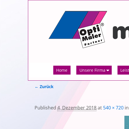
Home
Unsere Firma
Leis
← Zurück
Bilder-Navigation
Published
4. Dezember 2018
at
540 × 720
i