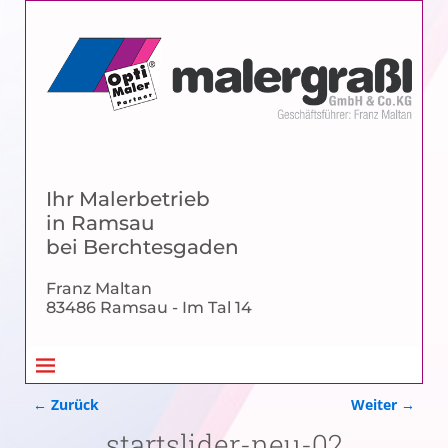
Ihr Malerbetrieb
in Ramsau
bei Berchtesgaden
Franz Maltan
83486 Ramsau - Im Tal 14
← Zurück
Weiter →
Bilder-Navigation
startslider-neu-02