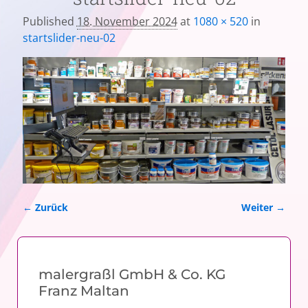
Published
18. November 2024
at
1080 × 520
in
startslider-neu-02
← Zurück
Weiter →
Bilder-Navigation
malergraßl GmbH & Co. KG
Franz Maltan