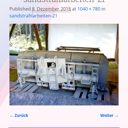
Published
8. Dezember 2018
at
1040 × 780
in
sandstrahlarbeiten-21
← Zurück
Weiter →
Bilder-Navigation