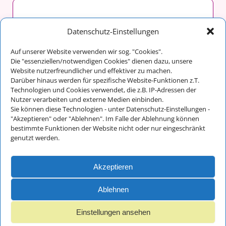
malergraßl GmbH & Co. KG
Datenschutz-Einstellungen
Franz Maltan
Auf unserer Website verwenden wir sog. "Cookies".
Im Tal 14
Die "essenziellen/notwendigen Cookies" dienen dazu, unsere
83486 Ramsau bei Berchtesgaden
Website nutzerfreundlicher und effektiver zu machen.
Darüber hinaus werden für spezifische Website-Funktionen z.T.
Technologien und Cookies verwendet, die z.B. IP-Adressen der
Nutzer verarbeiten und externe Medien einbinden.
Kontakt:
Sie können diese Technologien - unter Datenschutz-Einstellungen -
Telefon: +49 (0) 8657/648
"Akzeptieren" oder "Ablehnen". Im Falle der Ablehnung können
bestimmte Funktionen der Website nicht oder nur eingeschränkt
Fax: +49 (0) 8657/712
genutzt werden.
E-Mail:
info@malergrassl.de
Akzeptieren
Impressum und
Datenschutz
Ablehnen
Einstellungen ansehen
© 2018 - 2025 malergraßl GmbH - Webdesign Ernst Wurm und
Florian Wurm GbR