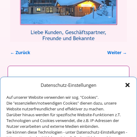
← Zurück
Weiter →
Bilder-Navigation
malergraßl GmbH & Co. KG
Datenschutz-Einstellungen
Franz Maltan
Auf unserer Website verwenden wir sog. "Cookies".
Im Tal 14
Die "essenziellen/notwendigen Cookies" dienen dazu, unsere
83486 Ramsau bei Berchtesgaden
Website nutzerfreundlicher und effektiver zu machen.
Darüber hinaus werden für spezifische Website-Funktionen z.T.
Technologien und Cookies verwendet, die z.B. IP-Adressen der
Nutzer verarbeiten und externe Medien einbinden.
Kontakt:
Sie können diese Technologien - unter Datenschutz-Einstellungen -