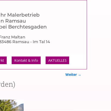
Ihr Malerbetrieb
in Ramsau
bei Berchtesgaden
Franz Maltan
83486 Ramsau - Im Tal 14
rkt
Kontakt & Info
AKTUELLES
Weiter →
rden)