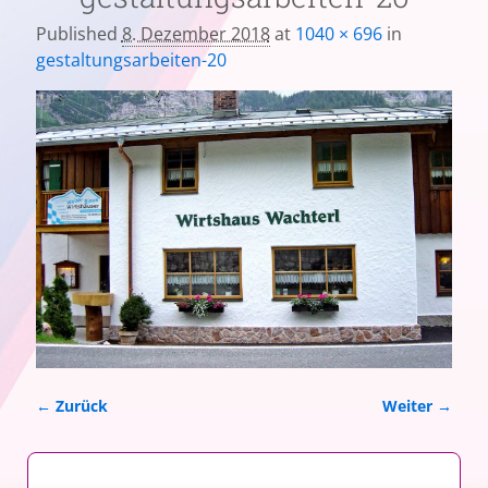
Published
8. Dezember 2018
at
1040 × 696
in
gestaltungsarbeiten-20
← Zurück
Weiter →
Bilder-Navigation