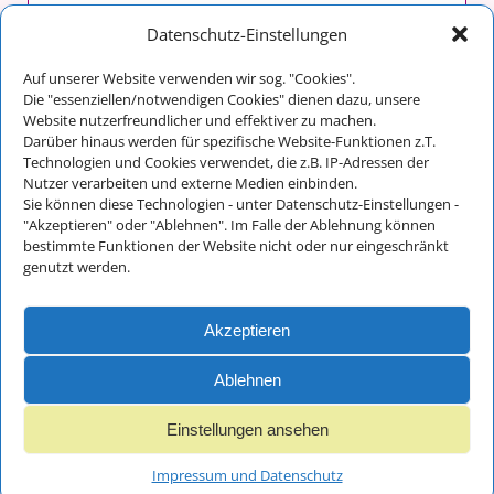
malergraßl GmbH & Co. KG
Datenschutz-Einstellungen
Franz Maltan
Auf unserer Website verwenden wir sog. "Cookies".
Im Tal 14
Die "essenziellen/notwendigen Cookies" dienen dazu, unsere
83486 Ramsau bei Berchtesgaden
Website nutzerfreundlicher und effektiver zu machen.
Darüber hinaus werden für spezifische Website-Funktionen z.T.
Technologien und Cookies verwendet, die z.B. IP-Adressen der
Nutzer verarbeiten und externe Medien einbinden.
Kontakt:
Sie können diese Technologien - unter Datenschutz-Einstellungen -
Telefon: +49 (0) 8657/648
"Akzeptieren" oder "Ablehnen". Im Falle der Ablehnung können
bestimmte Funktionen der Website nicht oder nur eingeschränkt
Fax: +49 (0) 8657/712
genutzt werden.
E-Mail:
info@malergrassl.de
Akzeptieren
Impressum und
Datenschutz
Ablehnen
Einstellungen ansehen
© 2018 - 2025 malergraßl GmbH - Webdesign Ernst Wurm und
Florian Wurm GbR
Impressum und Datenschutz