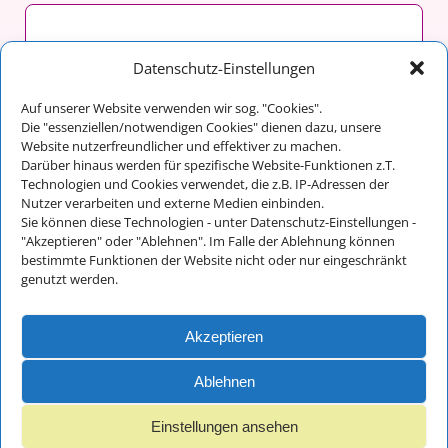
malergraßl GmbH & Co. KG
Datenschutz-Einstellungen
Franz Maltan
Auf unserer Website verwenden wir sog. "Cookies".
Im Tal 14
Die "essenziellen/notwendigen Cookies" dienen dazu, unsere
83486 Ramsau bei Berchtesgaden
Website nutzerfreundlicher und effektiver zu machen.
Darüber hinaus werden für spezifische Website-Funktionen z.T.
Technologien und Cookies verwendet, die z.B. IP-Adressen der
Nutzer verarbeiten und externe Medien einbinden.
Kontakt:
Sie können diese Technologien - unter Datenschutz-Einstellungen -
Telefon: +49 (0) 8657/648
"Akzeptieren" oder "Ablehnen". Im Falle der Ablehnung können
bestimmte Funktionen der Website nicht oder nur eingeschränkt
Fax: +49 (0) 8657/712
genutzt werden.
E-Mail:
info@malergrassl.de
Akzeptieren
Impressum und
Datenschutz
Ablehnen
Einstellungen ansehen
© 2018 - 2025 malergraßl GmbH - Webdesign Ernst Wurm und
Florian Wurm GbR