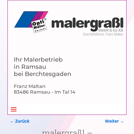
Ihr Malerbetrieb
in Ramsau
bei Berchtesgaden
Franz Maltan
83486 Ramsau - Im Tal 14
← Zurück
Weiter →
Bilder-Navigation
malergraßl –