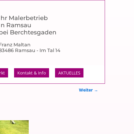
Ihr Malerbetrieb
in Ramsau
bei Berchtesgaden
Franz Maltan
83486 Ramsau - Im Tal 14
rkt
Kontakt & Info
AKTUELLES
Weiter →