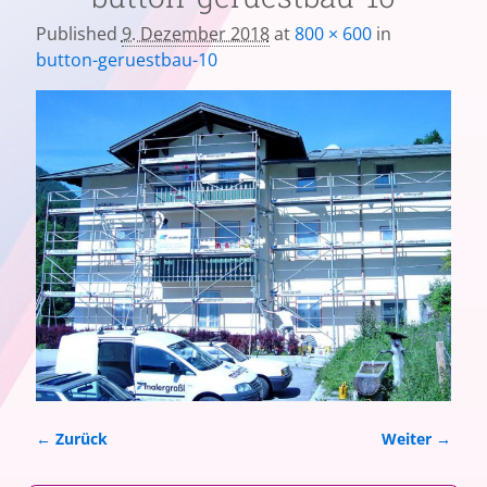
Published
9. Dezember 2018
at
800 × 600
in
button-geruestbau-10
← Zurück
Weiter →
Bilder-Navigation