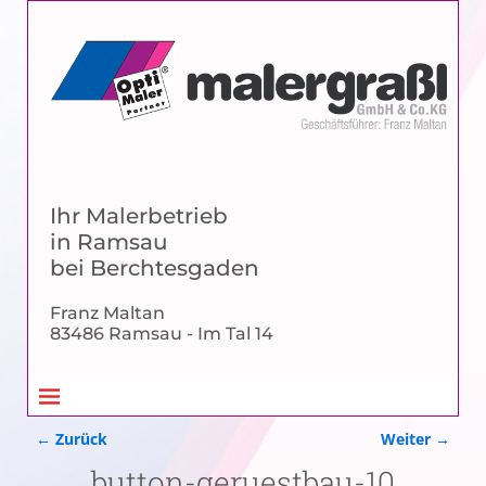
Ihr Malerbetrieb
in Ramsau
bei Berchtesgaden
Franz Maltan
83486 Ramsau - Im Tal 14
← Zurück
Weiter →
Bilder-Navigation
button-geruestbau-10