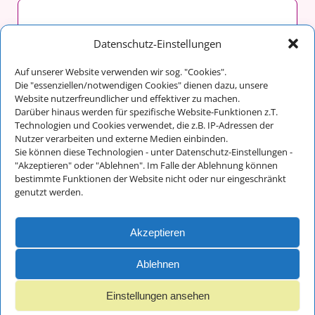
malergraßl GmbH & Co. KG
Datenschutz-Einstellungen
Franz Maltan
Auf unserer Website verwenden wir sog. "Cookies".
Im Tal 14
Die "essenziellen/notwendigen Cookies" dienen dazu, unsere
83486 Ramsau bei Berchtesgaden
Website nutzerfreundlicher und effektiver zu machen.
Darüber hinaus werden für spezifische Website-Funktionen z.T.
Technologien und Cookies verwendet, die z.B. IP-Adressen der
Nutzer verarbeiten und externe Medien einbinden.
Kontakt:
Sie können diese Technologien - unter Datenschutz-Einstellungen -
Telefon: +49 (0) 8657/648
"Akzeptieren" oder "Ablehnen". Im Falle der Ablehnung können
bestimmte Funktionen der Website nicht oder nur eingeschränkt
Fax: +49 (0) 8657/712
genutzt werden.
E-Mail:
info@malergrassl.de
Akzeptieren
Impressum und
Datenschutz
Ablehnen
Einstellungen ansehen
© 2018 - 2025 malergraßl GmbH - Webdesign Ernst Wurm und
Florian Wurm GbR