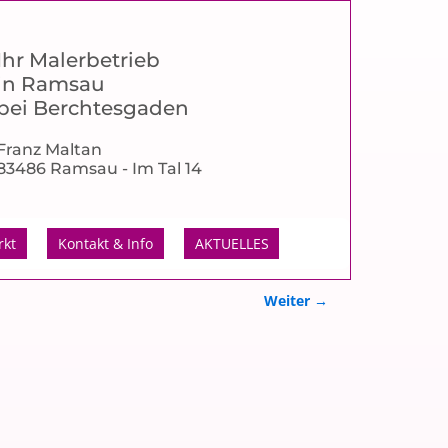
Ihr Malerbetrieb
in Ramsau
bei Berchtesgaden
Franz Maltan
83486 Ramsau - Im Tal 14
rkt
Kontakt & Info
AKTUELLES
Weiter →