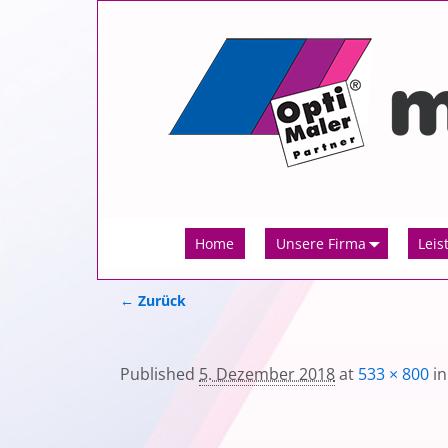
Home
Unsere Firma
Leis
← Zurück
Bilder-Navigation
Published
5. Dezember 2018
at
533 × 800
i