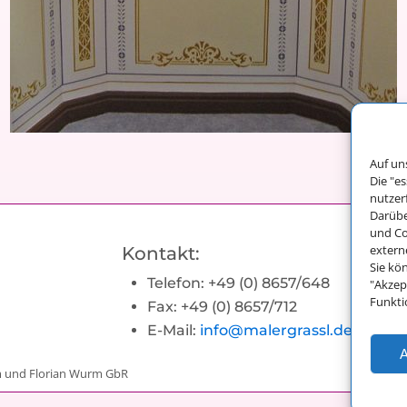
Auf un
Die "e
nutzer
Darübe
und Co
extern
Kontakt:
Sie kö
Telefon: +49 (0) 8657/648
"Akzep
Funkti
Fax: +49 (0) 8657/712
E-Mail:
info@malergrassl.de
A
m und Florian Wurm GbR