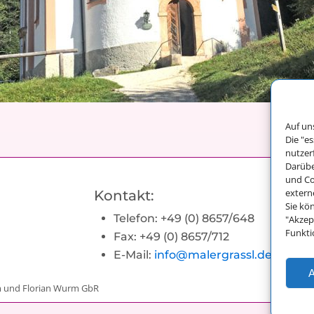
Auf un
Die "e
nutzer
Darübe
und Co
extern
Kontakt:
Sie kö
Telefon: +49 (0) 8657/648
"Akzep
Funkti
Fax: +49 (0) 8657/712
E-Mail:
info@malergrassl.de
A
m und Florian Wurm GbR