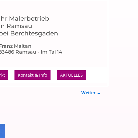
Ihr Malerbetrieb
in Ramsau
bei Berchtesgaden
Franz Maltan
83486 Ramsau - Im Tal 14
rkt
Kontakt & Info
AKTUELLES
Weiter →