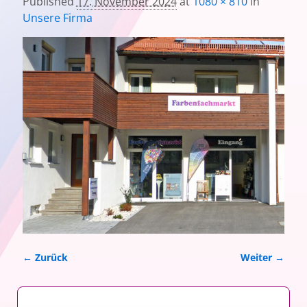
Published
17. November 2024
at
1080 × 810
in
Unsere Firma
← Zurück
Weiter →
Bilder-Navigation