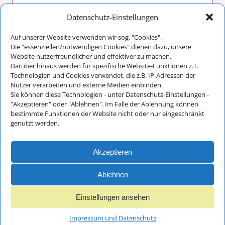
malergraßl GmbH & Co. KG
Datenschutz-Einstellungen
Franz Maltan
Auf unserer Website verwenden wir sog. "Cookies".
Im Tal 14
Die "essenziellen/notwendigen Cookies" dienen dazu, unsere
83486 Ramsau bei Berchtesgaden
Website nutzerfreundlicher und effektiver zu machen.
Darüber hinaus werden für spezifische Website-Funktionen z.T.
Technologien und Cookies verwendet, die z.B. IP-Adressen der
Nutzer verarbeiten und externe Medien einbinden.
Kontakt:
Sie können diese Technologien - unter Datenschutz-Einstellungen -
Telefon: +49 (0) 8657/648
"Akzeptieren" oder "Ablehnen". Im Falle der Ablehnung können
bestimmte Funktionen der Website nicht oder nur eingeschränkt
Fax: +49 (0) 8657/712
genutzt werden.
E-Mail:
info@malergrassl.de
Akzeptieren
Impressum und
Datenschutz
Ablehnen
Einstellungen ansehen
© 2018 - 2025 malergraßl GmbH - Webdesign Ernst Wurm und
Florian Wurm GbR
Impressum und Datenschutz